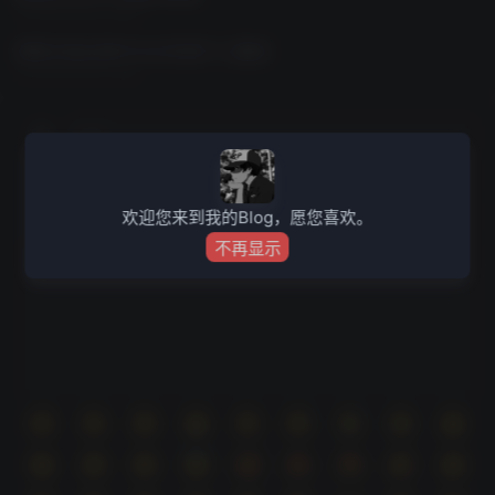
2024年1月30日
评论5
搭配又拍云和PICGO实现个人图床
2024年1月30日
评论5
欢迎您来到我的Blog，愿您喜欢。
不再显示
😀
😃
😄
😁
😆
😅
🤣
😂
🙂
🙃
😉
😊
😇
🥰
😍
🤩
😘
😗