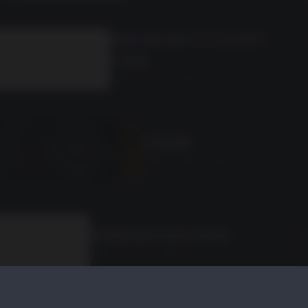
搭配又拍云和PICGO实现个
人图床
2年前
· 评论5
· 点赞1
幻兽帕鲁
2年前
· 评论8
· 点赞0
给博客添加欢迎信息来源
2年前
· 评论1
· 点赞0