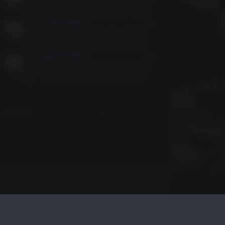
t dommage pour eux.
Cet article oublie un détail cruci
al : les jeux RNG certifiés varient
JosephPHAWS
énormément selon le fournisseur
6月前
de soft. NetEnt n'est pas Pragma
精彩的 旅游网站, 继续发展 继续努
tic Play sur ce point.
力。万分感谢! [url=https://iqvel.co
JosephPHAWS
m/zh-Hans/a/%E5%9D%A6%E6%A
6月前
1%91%E5%B0%BC%E4%BA%9A/%E
我常常想, 那么放松地度假。感谢激
9%B2%81%E9%98%BF%E5%93%8
励。 [url=https://iqvel.com/zh-Ha
8%E5%9B%BD%E5%AE%B6%E5%8
ns/a/%E6%84%8F%E5%A4%A7%E
5%AC%E5%9B%AD]象群遷徙[/url]
5%88%A9/%E5%A4%9A%E6%B4%
出色的 旅游杂志, 保持 继续努力。深
9B%E7%B1%B3%E8%92%82%E5%
网站已运行 2 年 228 天 6 小时 30 分
表谢意!
B1%B1]高山草甸[/url] 很稀有, 如此
Powered by
&
Typecho
Sunny
积极的氛围。你们最棒。
3 online · 79 ms