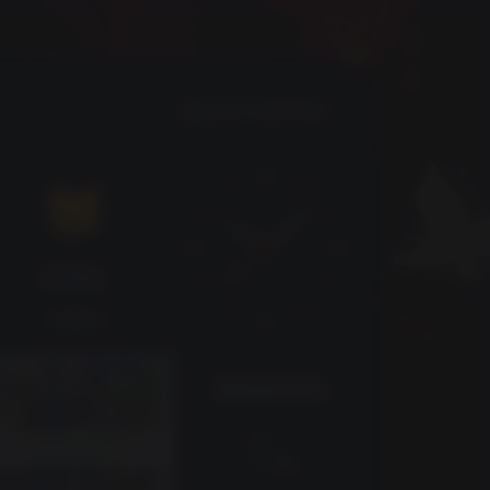
NaN
😸
新朋友
欢迎来访！
距离高考还有
0
天