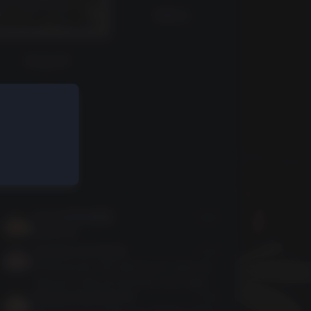
倒数日
August
6
Thursday
Ttzip天天绿软
3周前
感谢分享
casino en ligne
3月前
Intéressant de découvrir que no
mbreux méconnaissent les règles
https://surfyn.fr
du blackjack avant de jouer. C'es
3月前