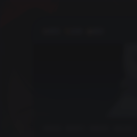
首页
🍕友链
🥙留言
日常生活
网站学习
校园生活
杂乱无章