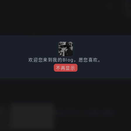
8篇
刺客信条·幻景体验
2年前
· 评论10
· 点赞1
欢迎您来到我的Blog，愿您喜欢。
不再显示
网站评论引入百度AI审核
2年前
· 评论5
· 点赞1