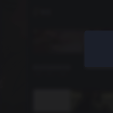
余生
网站添加视频背景
2年前
· 评论5
· 点赞0