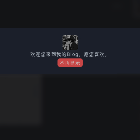
6篇
欢迎您来到我的Blog，愿您喜欢。
不再显示
站监控